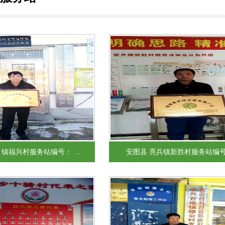
镇福兴村服务站编号： …
安图县 亮兵镇新胜村服务站编号