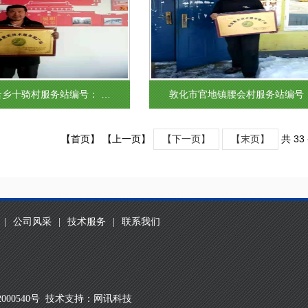
乡十骑村服务站编号： …
敦化市官地镇腰会村服务站编号：
【首页】 【上一页】
【下一页】
【末页】
共 33
|
公司风采
|
技术服务
|
联系我们
000540号
技术支持：
网讯科技