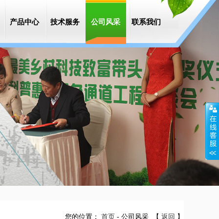
产品中心
技术服务
公司风采
联系我们
您的位置：
首页
- 公司风采 【
返回
】